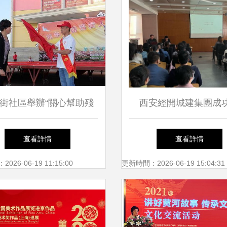
街社區舉辦“關心幫助殘
西安經開城建集團成
，實現美好中國夢”助殘
辦“家庭溝通的藝術”專
查看詳情
查看詳情
日文藝演出
訓，深化職工關懷與企
26-06-19 11:15:00
更新時間：2026-06-19 15:04:31