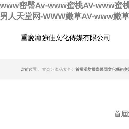
www密臀Av-www蜜桃AV-www蜜
男人天堂网-WWW嫩草AV-www嫩
重慶渝強佳文化傳媒有限公司
當前位置：
首頁
>
產品大全
>
首屆濰坊國際民間文化藝術交
首屆