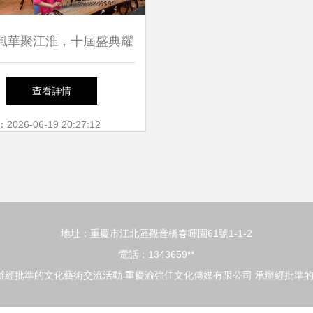
風華聚江淮，十屆盛典耀
——第十屆華夏藝術風采
查看詳情
交流展示活動安徽賽區總
26-06-19 20:27:12
選拔賽隆重舉行
地址：重慶市江北區觀音橋春暉園61號1-1-2
電話：1343659**
辦經批準的文化藝術交流活動
重慶渝強佳文化傳媒有限公司
承辦經批準