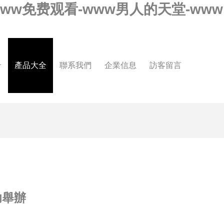
-www免费观看-www男人的天堂-www
介
產品大全
聯系我們
企業信息
訪客留言
功舉辦